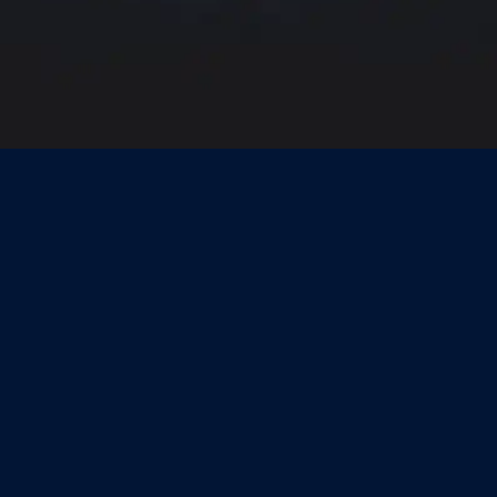
ARLAY
LIVE RTP SLOT
ZONA ALPHASLOT88
Lisensi
8 SITUS SLOT ONLINE