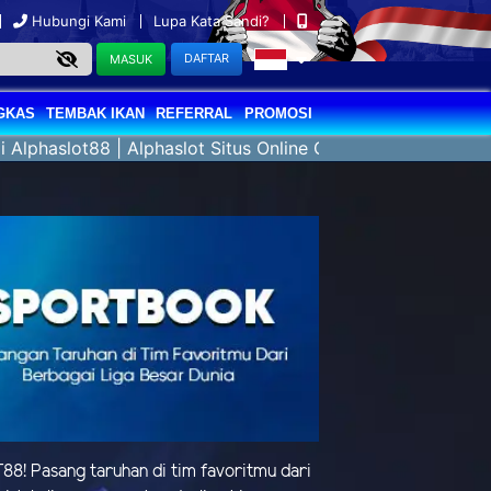
Hubungi Kami
Lupa Kata Sandi?
DAFTAR
GKAS
TEMBAK IKAN
REFERRAL
PROMOSI
lphaslot Situs Online Gaming Terpercaya dengan Bonus Meli
! Pasang taruhan di tim favoritmu dari