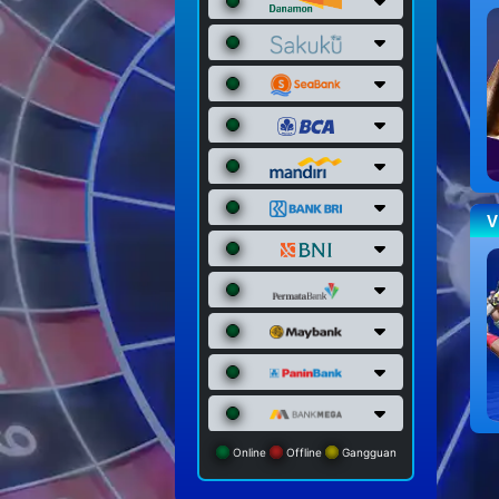
V
Online
Offline
Gangguan