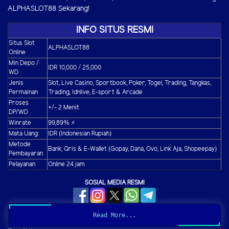
ALPHASLOT88 Sekarang!
INFO SITUS RESMI
Situs Slot
ALPHASLOT88
Online
Min Depo /
IDR 10,000 / 25,000
WD
Jenis
Slot, Live Casino, Sportbook, Poker, Togel, Trading, Tangkas,
Permainan
Trading, Idnlive, E-sport & Arcade
Proses
+/- 2 Menit
DP/WD
Winrate
99,89% ⚡
Mata Uang:
IDR (Indonesian Rupiah)
Metode
Bank, Qris & E-Wallet (Gopay, Dana, Ovo, Link Aja, Shopeepay)
Pembayaran
Pelayanan
Online 24 jam
SOSIAL MEDIA RESMI
Read More...