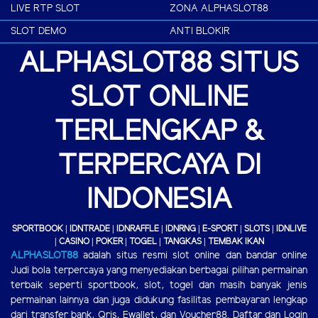
LIVE RTP SLOT
ZONA ALPHASLOT88
SLOT DEMO
ANTI BLOKIR
ALPHASLOT88 SITUS
SLOT ONLINE
TERLENGKAP &
TERPERCAYA DI
INDONESIA
SPORTBOOK | IDNTRADE | IDNRAFFLE | IDNRNG | E-SPORT | SLOTS | IDNLIVE
| CASINO | POKER | TOGEL | TANGKAS | TEMBAK IKAN
ALPHASLOT88
adalah situs resmi slot online dan bandar online
Judi bola terpercaya yang menyediakan berbagai pilihan permainan
terbaik seperti sportbook, slot, togel dan masih banyak jenis
permainan lainnya dan juga didukung fasilitas pembayaran lengkap
dari transfer bank, Qris, Ewallet, dan Voucher88. Daftar dan Login