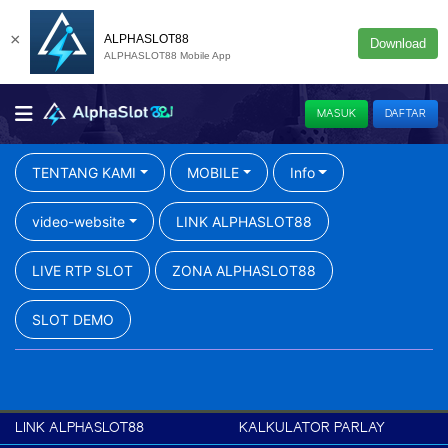
×
ALPHASLOT88
Download
ALPHASLOT88 Mobile App
MASUK
DAFTAR
TENTANG KAMI
MOBILE
Info
video-website
LINK ALPHASLOT88
LIVE RTP SLOT
ZONA ALPHASLOT88
SLOT DEMO
LINK ALPHASLOT88
KALKULATOR PARLAY